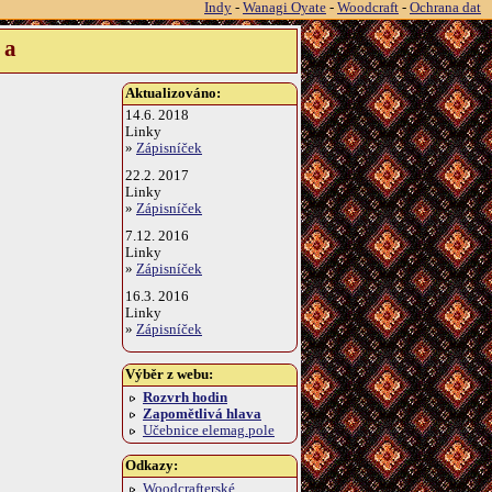
Indy
-
Wanagi Oyate
-
Woodcraft
-
Ochrana dat
la
Aktualizováno:
14.6. 2018
Linky
»
Zápisníček
22.2. 2017
Linky
»
Zápisníček
7.12. 2016
Linky
»
Zápisníček
16.3. 2016
Linky
»
Zápisníček
Výběr z webu:
Rozvrh hodin
Zapomětlivá hlava
Učebnice elemag.pole
Odkazy:
Woodcrafterské