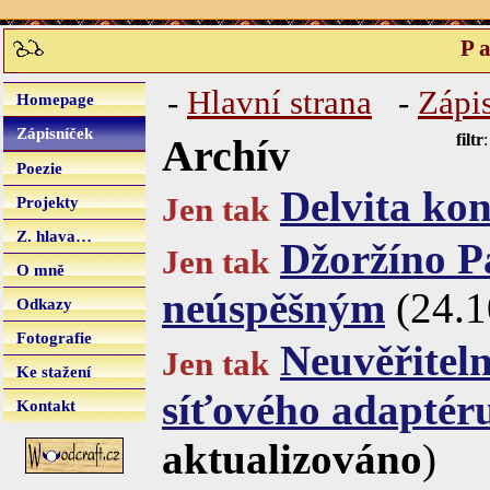
Pa
-
Hlavní strana
-
Zápi
Homepage
Zápisníček
filtr
Archív
Poezie
Delvita kon
Jen tak
Projekty
Z. hlava…
Džoržíno P
Jen tak
O mně
neúspěšným
(24.1
Odkazy
Fotografie
Neuvěřitel
Jen tak
Ke stažení
síťového adaptér
Kontakt
aktualizováno
)