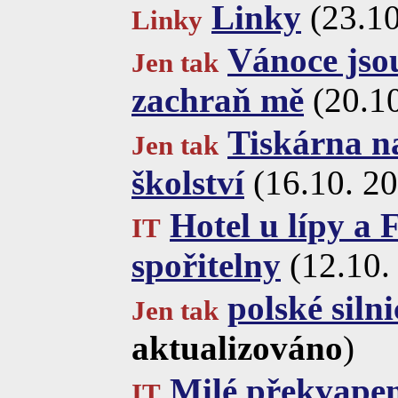
Linky
(23.10
Linky
Vánoce jsou
Jen tak
zachraň mě
(20.1
Tiskárna n
Jen tak
školství
(16.10. 2
Hotel u lípy a 
IT
spořitelny
(12.10.
polské silni
Jen tak
aktualizováno
)
Milé překvapen
IT