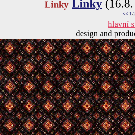
Linky
(16.8.
Linky
<<
1
-
hlavní s
design and prod