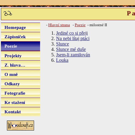
Pa
-
Hlavní strana
-
Poezie
- milostné II
Homepage
Jediné co si přeji
Zápisníček
Na nebi lítaj ptáci
Slunce
Poezie
Slunce mé duše
Jsem-li zamilován
Projekty
Louka
Z. hlava…
O mně
Odkazy
Fotografie
Ke stažení
Kontakt